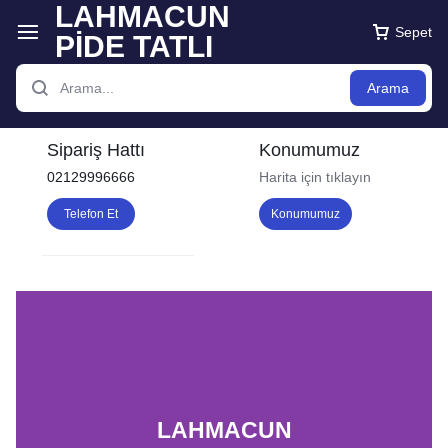
Sepet
Arama
Sipariş Hattı
Konumumuz
02129996666
Harita için tıklayın
Telefon Et
Konumumuz
LAHMACUN