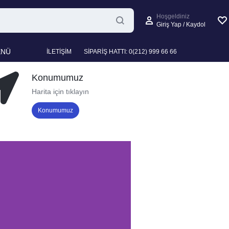
Hoşgeldiniz
Giriş Yap / Kaydol
ENÜ
İLETİŞİM
SİPARİŞ HATTI: 0(212) 999 66 66
Konumumuz
Harita için tıklayın
Konumumuz