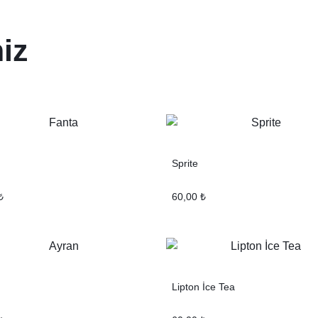
iz
Sprite
₺
60,00
₺
Lipton İce Tea