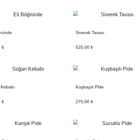
ğründe
Siverek Tavası
0
₺
525,00
₺
 Kebabı
Kuşbaşılı Pide
0
₺
275,00
₺