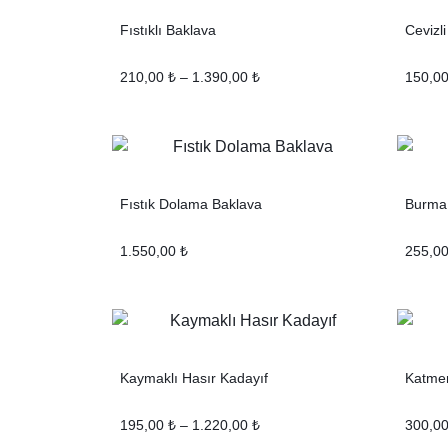
Fıstıklı Baklava
Cevizl
210,00
₺
–
1.390,00
₺
150,0
Fıstık Dolama Baklava
Burma
1.550,00
₺
255,0
Kaymaklı Hasır Kadayıf
Katme
195,00
₺
–
1.220,00
₺
300,0