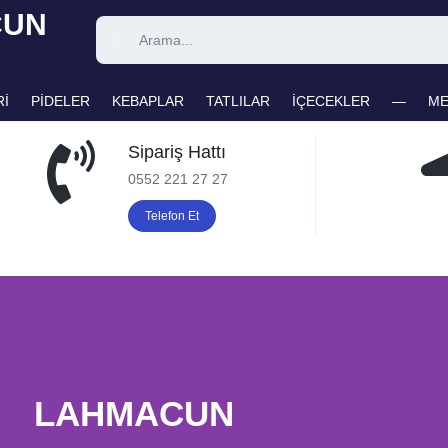
ÜZÜ
Rİ
PİDELER
KEBAPLAR
TATLILAR
İÇECEKLER
—
M
Sipariş Hattı
UN
0552 221 27 27
Telefon Et
LAHMACUN