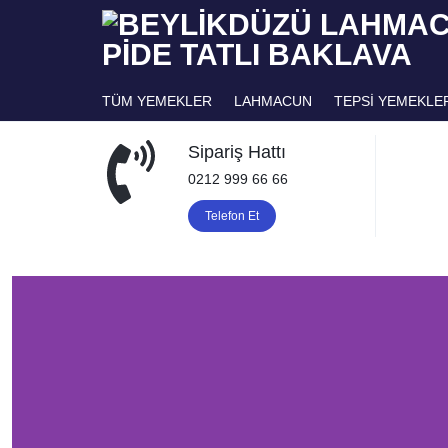
BEYLIKD
ANTEP
TÜM YEMEKLER
LAHMACUN
TEPSİ YEMEKLE
İŞI
Sipariş Hattı
LAHMAC
RESTAURANT
0212 999 66 66
Telefon Et
&
PIDE
CAFE
TATLI