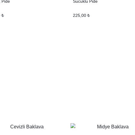
k Pide
Sucuklu Pide
0
₺
225,00
₺