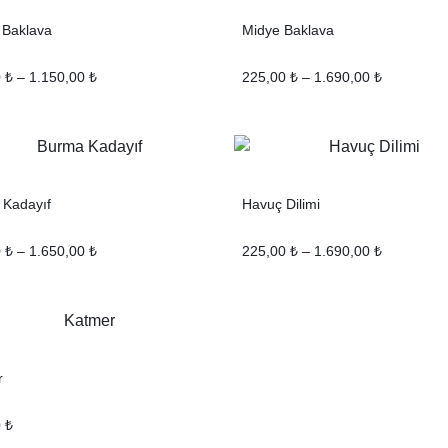
i Baklava
Midye Baklava
0
₺
–
1.150,00
₺
225,00
₺
–
1.690,00
₺
 Kadayıf
Havuç Dilimi
0
₺
–
1.650,00
₺
225,00
₺
–
1.690,00
₺
r
0
₺