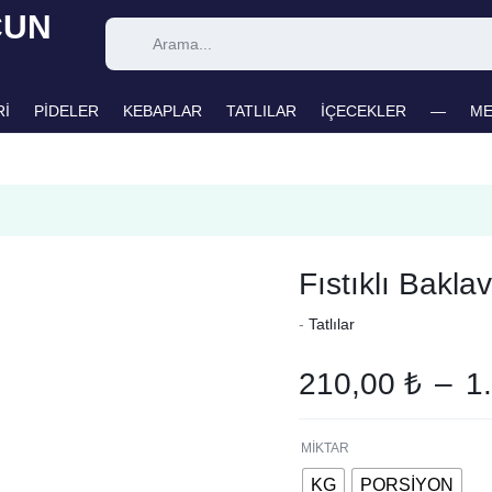
Rİ
PİDELER
KEBAPLAR
TATLILAR
İÇECEKLER
—
M
Fıstıklı Bakla
-
Tatlılar
210,00
₺
–
1
MİKTAR
KG
PORSİYON