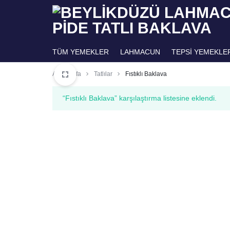
BEYLIKDÜZÜ
ANTEP
TÜM YEMEKLER
LAHMACUN
TEPSİ YEMEKLE
LAHMACUN
İŞI
Ana Sayfa
Tatlılar
Fıstıklı Baklava
PIDE
RESTAURANT
“Fıstıklı Baklava” karşılaştırma listesine eklendi.
TATLI
&
BAKLAVA
CAFE