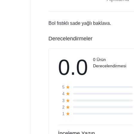
Bol fıstıklı sade yağlı baklava.
Derecelendirmeler
0.0
0 Ürün
Derecelendirmesi
5
4
3
2
1
İnceleme Yazın