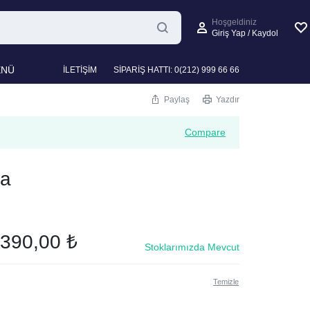
Hoşgeldiniz
Giriş Yap / Kaydol
ENÜ
İLETİŞİM
SİPARİŞ HATTI: 0(212) 999 66 66
Paylaş
Yazdır
Compare
va
.390,00
₺
Stoklarımızda Mevcut
Temizle